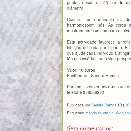
pontas desde os 25 cm de diâ
diâmetro.
Cosntruir uma mandala faz des
harmoniosoem nós. As cores e
mostram um caminho para o intyer
Esta actividade favorece a refle
intuição de cada participante. Es
que ajuda cada individuo a atingir 
tão necessária a uma vida prosper
Valor: 40 euros
Facilitadora: Sandra Ramos
Para se inscrever envie-nos um 
telefone 938568282
Publicada por
Sandra Ramos
à(s)
10:
Etiquetas:
Mandalas em fio
,
Worksho
Sem comentários: