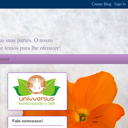
s suas partes. O nosso
e temos para lhe oferecer!
actos
Fale connosco!