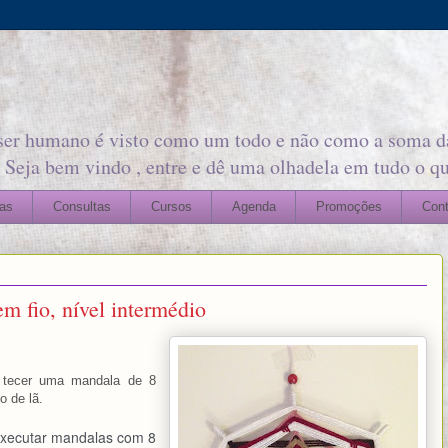
ser humano é visto como um todo e não como a soma da
 Seja bem vindo , entre e dê uma olhadela em tudo o qu
as
Consultas
Cursos
Agenda
Promoções
Cont
 fio, nível intermédio
 tecer uma mandala de 8
o de lã.
executar mandalas com 8